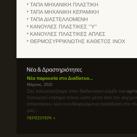
ΤΑΠΑ ΜΗΧΑΝΙΚΗ ΠΛΑΣΤΙΚΗ
ΤΑΠΑ ΜΗΧΑΝΙΚΗ ΚΕΡΑΜΙΚΗ
ΤΑΠΑ ΔΙΑΣΤΕΛΛΟΜΕΝΗ
ΚΑΝΟΥΛΕΣ ΠΛΑΣΤΙΚΕΣ ’’Υ’’
ΚΑΝΟΥΛΕΣ ΠΛΑΣΤΙΚΕΣ ΑΠΛΕΣ
ΘΕΡΜΟΣΥΡΡΙΚΝΩΤΗΣ ΚΑΘΕΤΟΣ INOX
Νέα παρουσία στο Διαδίκτυο...
Μάρτιος, 2010
Σας καλωσορίζουμε στον διαδικτυακό κόμβο του
agri
λειτουργεί επίσημα πλέον ώστε μέσα από την σύγχρο
αποκτήσουν όλοι οι ενδιαφερόμενοι πρόσβαση στο π
μας...
ΠΕΡΙΣΣΟΤΕΡΑ