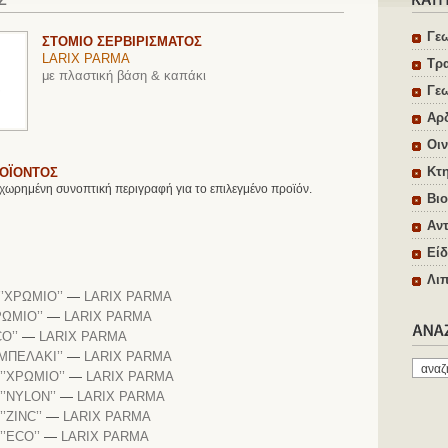
Γε
ΣΤΟΜΙΟ ΣΕΡΒΙΡΙΣΜΑΤΟΣ
LARIX PARMA
Τρ
με πλαστική βάση & καπάκι
Γε
Αρ
Οιν
Κτη
ΡΟΪΟΝΤΟΣ
χωρημένη συνοπτική περιγραφή για το επιλεγμένο προϊόν.
Βιο
Αντ
Είδ
Λιπ
’ΧΡΩΜΙΟ’’
—
LARIX PARMA
ΡΩΜΙΟ’’
—
LARIX PARMA
O’’
—
LARIX PARMA
ΜΠΕΛΑΚΙ’’
—
LARIX PARMA
’ΧΡΩΜΙΟ’’
—
LARIX PARMA
’NYLON’’
—
LARIX PARMA
ZINC’’
—
LARIX PARMA
’ECO’’
—
LARIX PARMA