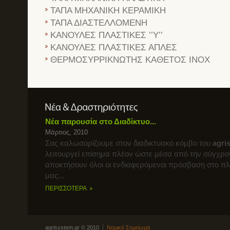
ΤΑΠΑ ΜΗΧΑΝΙΚΗ ΚΕΡΑΜΙΚΗ
ΤΑΠΑ ΔΙΑΣΤΕΛΛΟΜΕΝΗ
ΚΑΝΟΥΛΕΣ ΠΛΑΣΤΙΚΕΣ ’’Υ’’
ΚΑΝΟΥΛΕΣ ΠΛΑΣΤΙΚΕΣ ΑΠΛΕΣ
ΘΕΡΜΟΣΥΡΡΙΚΝΩΤΗΣ ΚΑΘΕΤΟΣ INOX
Νέα παρουσία στο Διαδίκτυο...
Μάρτιος, 2010
Σας καλωσορίζουμε στον διαδικτυακό κόμβο του
agri
λειτουργεί επίσημα πλέον ώστε μέσα από την σύγχρο
αποκτήσουν όλοι οι ενδιαφερόμενοι πρόσβαση στο π
μας...
ΠΕΡΙΣΣΟΤΕΡΑ
agrisystem.gr © 2010
Νομικό Σημείωμα